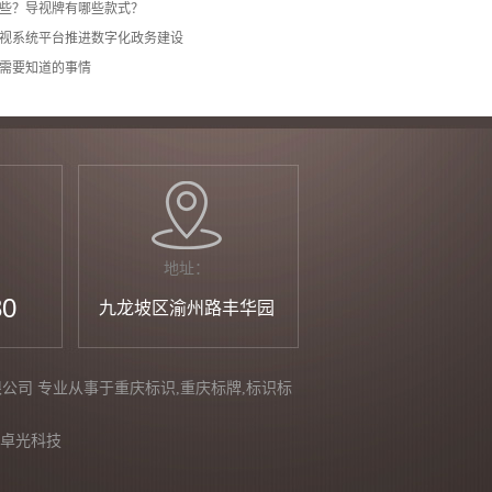
些？导视牌有哪些款式？
视系统平台推进数字化政务建设
需要知道的事情
地址：
30
九龙坡区渝州路丰华园
制作有限公司 专业从事于
重庆标识
,
重庆标牌
,
标识标
卓光科技