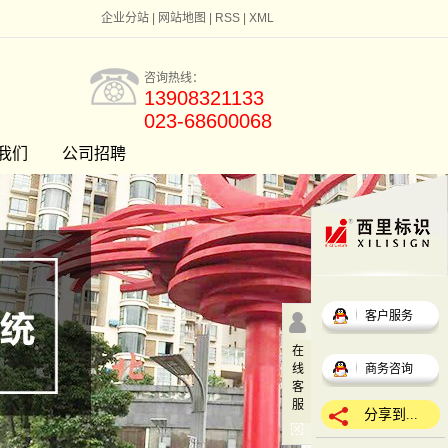
企业分站
|
网站地图
|
RSS
|
XML
咨询热线：
13908321133
023-68600068
我们
公司招聘
客户服务
在
线
商务咨询
客
服
分享到...