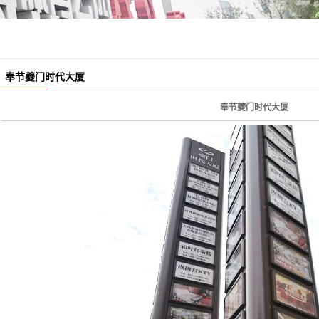
雕塑、小品
吊牌灯箱
科室牌
奉节夔门时代大厦
果皮箱
奉节夔门时代大厦
座椅
信报箱
楼栋牌