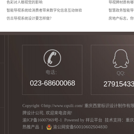
色彩对人眼视觉的影响
导视牌材质有哪
智能导视系统给消费者带来数字化信息互动体验
智慧政务智能导
仿古导视系统设计要怎样做？
房地产标志，你
电话
：
QQ:
023-68600068
2791543
Copyright ©http://www.cqxili.com/ 重庆西里标识设计
牌设计公司
, 欢迎来电咨询!
渝ICP备16007969号-1
Powered by
祥云平台
技术支持：
重庆
热推产品
|
渝公网安备50010602504830