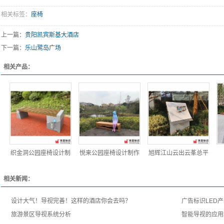
相关标签：
座椅
上一篇：
贵阳凯宾斯基大酒店
下一篇：
乐山鹭岛广场
相关产品：
织金洞公园座椅设计制
悦来公园座椅设计制作
旭辉江山云出云莑总平
相关新闻：
设计大气！导视完善！这样的酒店你会去吗？
广告标识LED
旅游景区导视系统分析
智能导视的应用