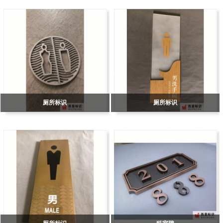
厕所标识
厕所标识