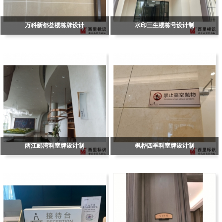
万科新都荟楼栋牌设计
水印三生楼栋号设计制
两江郦湾科室牌设计制
枫桦四季科室牌设计制