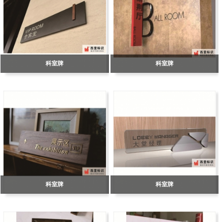
科室牌
科室牌
科室牌
科室牌