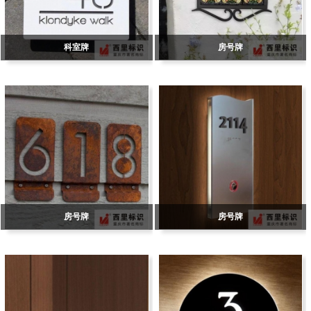
科室牌
房号牌
房号牌
房号牌