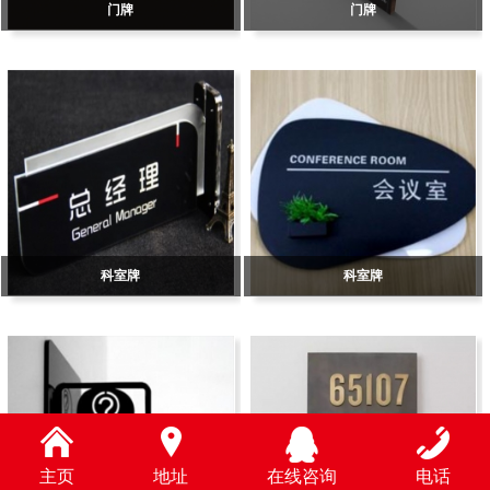
门牌
门牌
科室牌
科室牌
主页
地址
在线咨询
电话