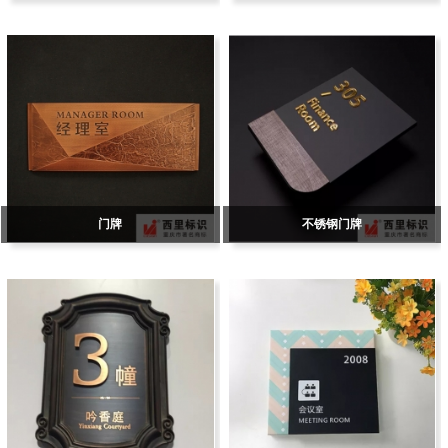
门牌
不锈钢门牌