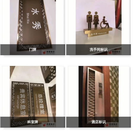
门牌
洗手间标识
科室牌
酒店标识