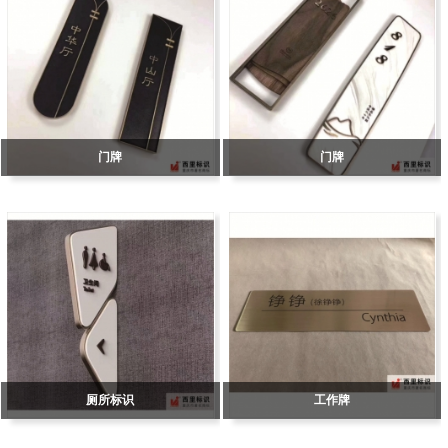
门牌
门牌
厕所标识
工作牌