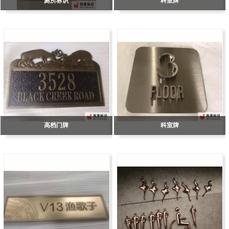
厕所标识
科室牌
高档门牌
科室牌