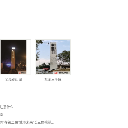
金茂观山湖
龙湖三千庭
注意什么
南
3年在第二届“城市未来”长三角视觉...