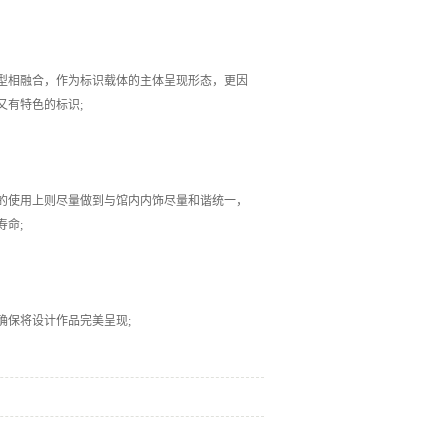
相融合，作为标识载体的主体呈现形态，更因
又有特色的标识;
使用上则尽量做到与馆内内饰尽量和谐统一，
命;
确保将设计作品完美呈现;