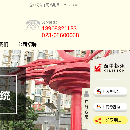
企业分站
|
网站地图
|
RSS
|
XML
咨询热线：
13908321133
023-68600068
我们
公司招聘
客户服务
在
线
商务咨询
客
服
分享到...