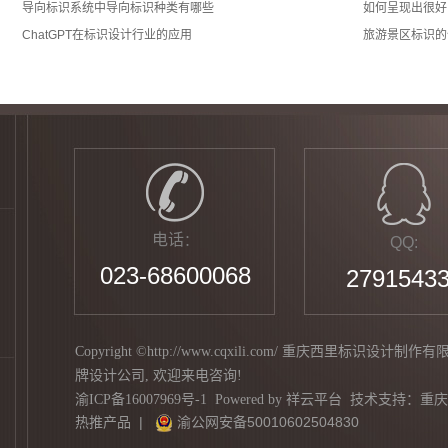
导向标识系统中导向标识种类有哪些
如何呈现出很好
ChatGPT在标识设计行业的应用
旅游景区标识的
电话
：
QQ:
023-68600068
2791543
Copyright ©http://www.cqxili.com/ 重庆西里标识设计
牌设计公司
, 欢迎来电咨询!
渝ICP备16007969号-1
Powered by
祥云平台
技术支持：
重庆
热推产品
|
渝公网安备50010602504830