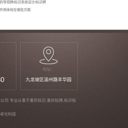
的导视牌/标识系统设计/标识牌
作用体现在哪些方面
地址：
30
九龙坡区渝州路丰华园
制作有限公司 专业从事于
重庆标识
,
重庆标牌
,
标识标
卓光科技