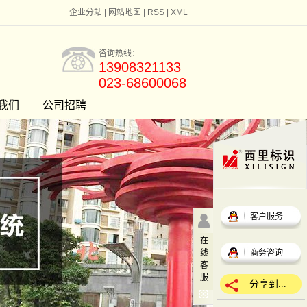
企业分站
|
网站地图
|
RSS
|
XML
咨询热线：
13908321133
023-68600068
我们
公司招聘
客户服务
在
线
商务咨询
客
服
分享到...