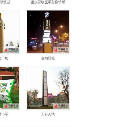
际慢城
重庆影联医学影像诊断
岛广场
富州新城
蜀小学
万科天地