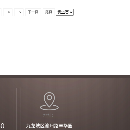
14
15
下一页
尾页
地址：
30
九龙坡区渝州路丰华园