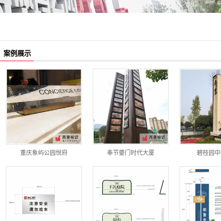
雕塑、小品
吊牌灯箱
科室牌
案例展示
果皮箱
座椅
信报箱
楼栋牌
重庆象屿公园悦府
奉节夔门时代大厦
碧桂园中