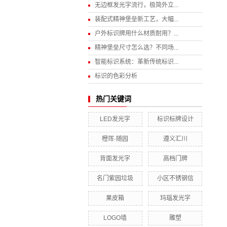
无边框发光字流行，极简外立...
装配式精神堡垒新工艺，大幅...
户外标识牌用什么材质耐用？...
精神堡垒尺寸怎么选？不同场...
智能标识系统：革新传统标识...
标识的色彩分析
热门关键词
LED发光字
标识标牌设计
橙珲·随园
遵义汇川
背面发光字
高档门牌
名门紫园垃圾
小区不锈钢信
果皮箱
玛瑙发光字
LOGO墙
雕塑