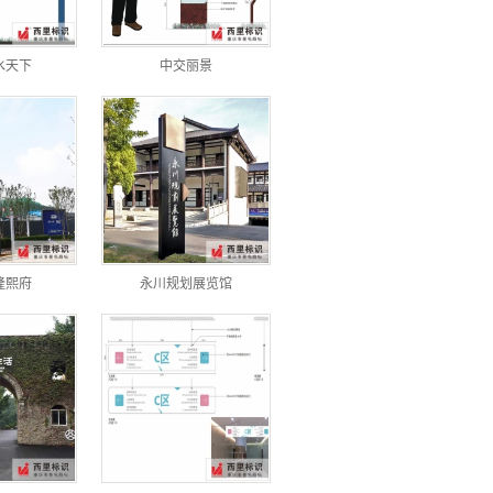
水天下
中交丽景
隆熙府
永川规划展览馆