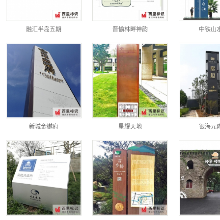
融汇半岛五期
晋愉林畔神韵
中铁山
新城金樾府
星耀天地
银海元