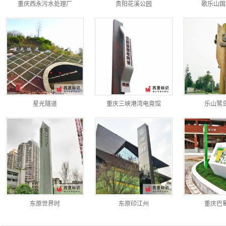
重庆西永污水处理厂
贵阳花溪公园
歌乐山国
星光隧道
重庆三峡港湾电竟馆
乐山鹭
东原世界时
东原印江州
重庆巴