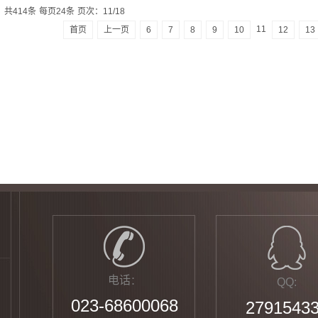
共414条
每页24条
页次：11/18
11
首页
上一页
6
7
8
9
10
12
13
电话
：
QQ:
023-68600068
2791543