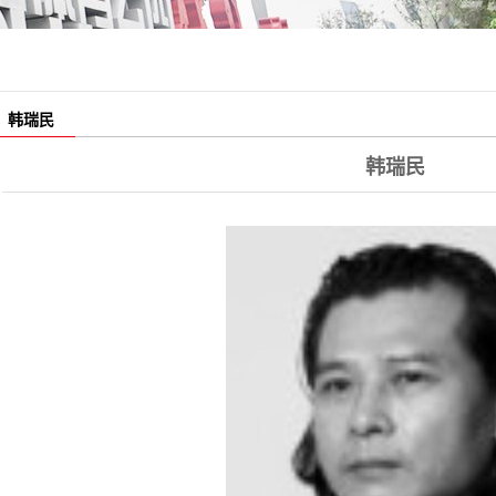
雕塑、小品
吊牌灯箱
科室牌
韩瑞民
果皮箱
韩瑞民
座椅
信报箱
楼栋牌