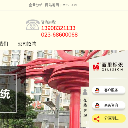
企业分站
|
网站地图
|
RSS
|
XML
咨询热线：
13908321133
023-68600068
我们
公司招聘
客户服务
在
线
商务咨询
客
服
分享到...